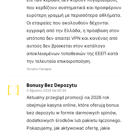
που κερδίζουν συστηματικά και προσφέρουν
ευρύτερη γραμμή με περισσότερα αθλήματα.
Οι εταιρείες που ακολουθούν δέχονται
εγγραφή από την Ελλάδα, η πρόσβαση στον
ιστότοπο δεν απαιτεί VPN και κανένας από
αυτούς δεν βρίσκεται στον κατάλογο
αποκλεισμένων τοποθεσιών της ΕΕΕΠ κατά
την τελευταία επικαιροποίηση.
Yorumu Cevapla
Bonusy Bez Depozytu
3 Ağustos 2026 De 00:34
Aktualny przegląd promocji na 2026 rok
obejmuje kasyna online, które oferują bonus
bez depozytu w formie darmowych spinów,
dodatkowych środków lub pakietu łączonego.
Pokazujemy, jak aktywować ofertę, jakie