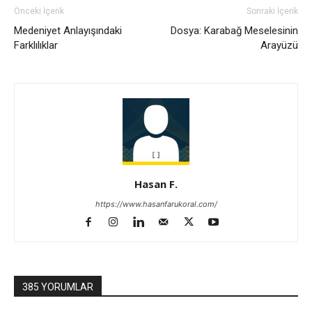
Önceki İçerik
Sonraki İçerik
Medeniyet Anlayışındaki
Dosya: Karabağ Meselesinin
Farklılıklar
Arayüzü
Hasan F.
https://www.hasanfarukoral.com/
385 YORUMLAR