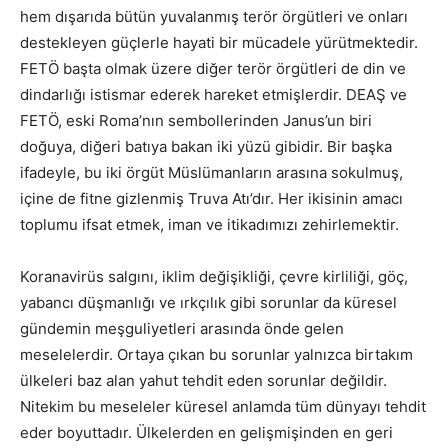
hem dışarıda bütün yuvalanmış terör örgütleri ve onları
destekleyen güçlerle hayati bir mücadele yürütmektedir.
FETÖ başta olmak üzere diğer terör örgütleri de din ve
dindarlığı istismar ederek hareket etmişlerdir. DEAŞ ve
FETÖ, eski Roma’nın sembollerinden Janus’un biri
doğuya, diğeri batıya bakan iki yüzü gibidir. Bir başka
ifadeyle, bu iki örgüt Müslümanların arasına sokulmuş,
içine de fitne gizlenmiş Truva Atı’dır. Her ikisinin amacı
toplumu ifsat etmek, iman ve itikadımızı zehirlemektir.
Koranavirüs salgını, iklim değişikliği, çevre kirliliği, göç,
yabancı düşmanlığı ve ırkçılık gibi sorunlar da küresel
gündemin meşguliyetleri arasında önde gelen
meselelerdir. Ortaya çıkan bu sorunlar yalnızca birtakım
ülkeleri baz alan yahut tehdit eden sorunlar değildir.
Nitekim bu meseleler küresel anlamda tüm dünyayı tehdit
eder boyuttadır. Ülkelerden en gelişmişinden en geri