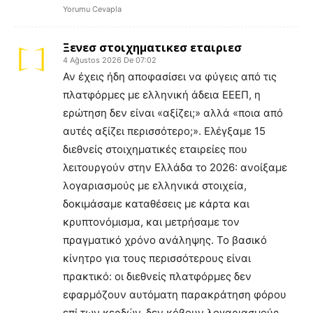
Yorumu Cevapla
Ξενεσ στοιχηματικεσ εταιριεσ
4 Ağustos 2026 De 07:02
Αν έχεις ήδη αποφασίσει να φύγεις από τις
πλατφόρμες με ελληνική άδεια ΕΕΕΠ, η
ερώτηση δεν είναι «αξίζει;» αλλά «ποια από
αυτές αξίζει περισσότερο;». Ελέγξαμε 15
διεθνείς στοιχηματικές εταιρείες που
λειτουργούν στην Ελλάδα το 2026: ανοίξαμε
λογαριασμούς με ελληνικά στοιχεία,
δοκιμάσαμε καταθέσεις με κάρτα και
κρυπτονόμισμα, και μετρήσαμε τον
πραγματικό χρόνο ανάληψης. Το βασικό
κίνητρο για τους περισσότερους είναι
πρακτικό: οι διεθνείς πλατφόρμες δεν
εφαρμόζουν αυτόματη παρακράτηση φόρου
επί των κερδών, δεν κόβουν λογαριασμούς