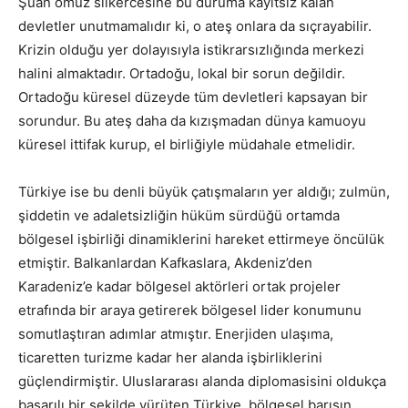
Şuan omuz silkercesine bu duruma kayıtsız kalan
devletler unutmamalıdır ki, o ateş onlara da sıçrayabilir.
Krizin olduğu yer dolayısıyla istikrarsızlığında merkezi
halini almaktadır. Ortadoğu, lokal bir sorun değildir.
Ortadoğu küresel düzeyde tüm devletleri kapsayan bir
sorundur. Bu ateş daha da kızışmadan dünya kamuoyu
küresel ittifak kurup, el birliğiyle müdahale etmelidir.
Türkiye ise bu denli büyük çatışmaların yer aldığı; zulmün,
şiddetin ve adaletsizliğin hüküm sürdüğü ortamda
bölgesel işbirliği dinamiklerini hareket ettirmeye öncülük
etmiştir. Balkanlardan Kafkaslara, Akdeniz’den
Karadeniz’e kadar bölgesel aktörleri ortak projeler
etrafında bir araya getirerek bölgesel lider konumunu
somutlaştıran adımlar atmıştır. Enerjiden ulaşıma,
ticaretten turizme kadar her alanda işbirliklerini
güçlendirmiştir. Uluslararası alanda diplomasisini oldukça
başarılı bir şekilde yürüten Türkiye, bölgesel barışın