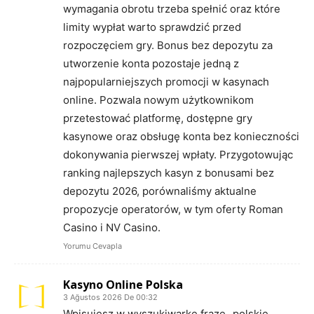
wymagania obrotu trzeba spełnić oraz które
limity wypłat warto sprawdzić przed
rozpoczęciem gry. Bonus bez depozytu za
utworzenie konta pozostaje jedną z
najpopularniejszych promocji w kasynach
online. Pozwala nowym użytkownikom
przetestować platformę, dostępne gry
kasynowe oraz obsługę konta bez konieczności
dokonywania pierwszej wpłaty. Przygotowując
ranking najlepszych kasyn z bonusami bez
depozytu 2026, porównaliśmy aktualne
propozycje operatorów, w tym oferty Roman
Casino i NV Casino.
Yorumu Cevapla
Kasyno Online Polska
3 Ağustos 2026 De 00:32
Wpisujesz w wyszukiwarkę frazę „polskie