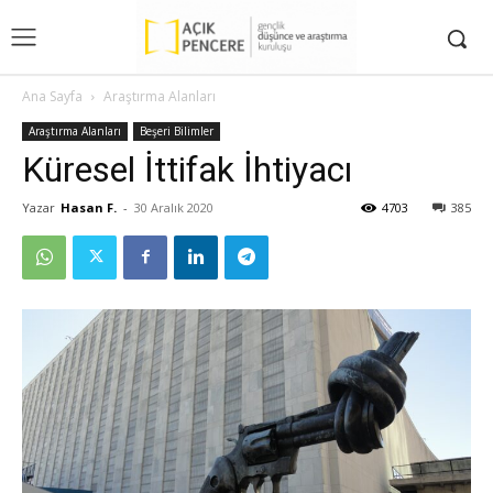
Ana Sayfa
Araştırma Alanları
Araştırma Alanları
Beşeri Bilimler
Küresel İttifak İhtiyacı
Yazar
Hasan F.
-
30 Aralık 2020
4703
385