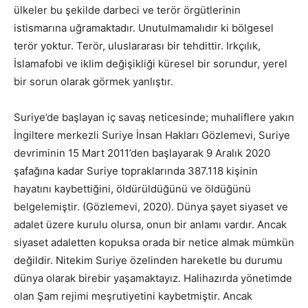
ülkeler bu şekilde darbeci ve terör örgütlerinin
istismarına uğramaktadır. Unutulmamalıdır ki bölgesel
terör yoktur. Terör, uluslararası bir tehdittir. Irkçılık,
İslamafobi ve iklim değişikliği küresel bir sorundur, yerel
bir sorun olarak görmek yanlıştır.
Suriye’de başlayan iç savaş neticesinde; muhaliflere yakın
İngiltere merkezli Suriye İnsan Hakları Gözlemevi, Suriye
devriminin 15 Mart 2011’den başlayarak 9 Aralık 2020
şafağına kadar Suriye topraklarında 387.118 kişinin
hayatını kaybettiğini, öldürüldüğünü ve öldüğünü
belgelemiştir. (Gözlemevi, 2020). Dünya şayet siyaset ve
adalet üzere kurulu olursa, onun bir anlamı vardır. Ancak
siyaset adaletten kopuksa orada bir netice almak mümkün
değildir. Nitekim Suriye özelinden hareketle bu durumu
dünya olarak birebir yaşamaktayız. Halihazırda yönetimde
olan Şam rejimi meşrutiyetini kaybetmiştir. Ancak