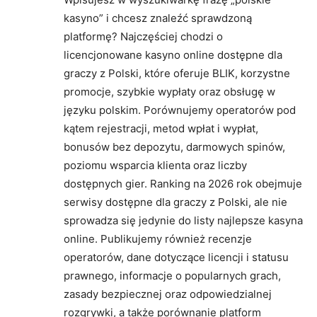
kasyno” i chcesz znaleźć sprawdzoną
platformę? Najczęściej chodzi o
licencjonowane kasyno online dostępne dla
graczy z Polski, które oferuje BLIK, korzystne
promocje, szybkie wypłaty oraz obsługę w
języku polskim. Porównujemy operatorów pod
kątem rejestracji, metod wpłat i wypłat,
bonusów bez depozytu, darmowych spinów,
poziomu wsparcia klienta oraz liczby
dostępnych gier. Ranking na 2026 rok obejmuje
serwisy dostępne dla graczy z Polski, ale nie
sprowadza się jedynie do listy najlepsze kasyna
online. Publikujemy również recenzje
operatorów, dane dotyczące licencji i statusu
prawnego, informacje o popularnych grach,
zasady bezpiecznej oraz odpowiedzialnej
rozgrywki, a także porównanie platform