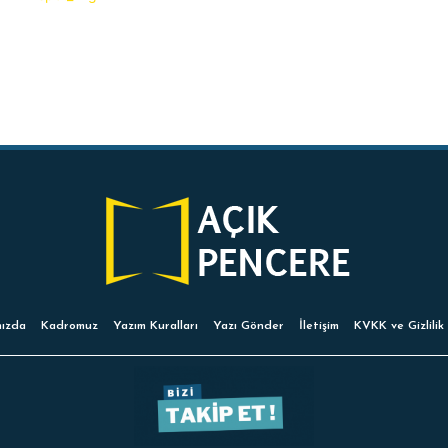
ızda
Kadromuz
Yazım Kuralları
Yazı Gönder
İletişim
KVKK ve Gizlilik 