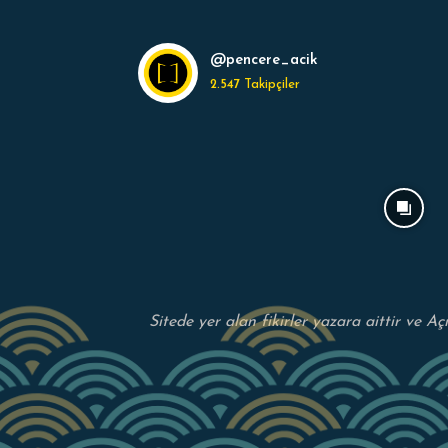
@pencere_acik
2.547
Takipçiler
Sitede yer alan fikirler yazara aittir ve A