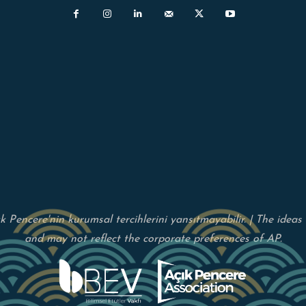
çık Pencere'nin kurumsal tercihlerini yansıtmayabilir. | The idea
and may not reflect the corporate preferences of AP.