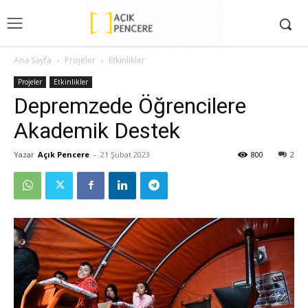
Ana Sayfa
Projeler
Etkinlikler
Projeler
Etkinlikler
Depremzede Öğrencilere
Akademik Destek
Yazar
Açık Pencere
-
21 Şubat 2023
800
2