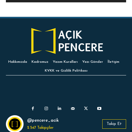
Hakkımızda
Kadromuz
Yazım Kuralları
Yazı Gönder
İletişim
KVKK ve Gizlilik Politikası
@pencere_acik
Takip Et
2.547
Takipçiler