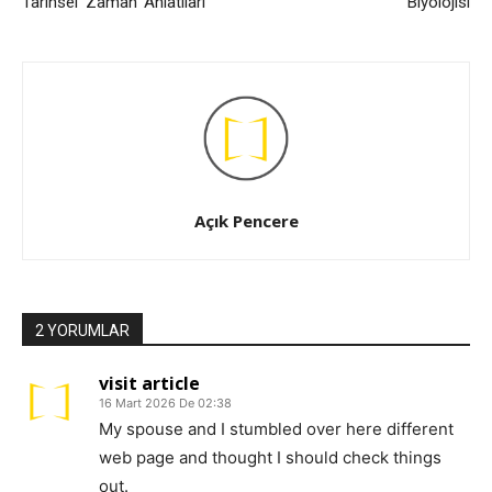
Tarihsel ‘Zaman’ Anlatıları
Biyolojisi
Açık Pencere
2 YORUMLAR
visit article
16 Mart 2026 De 02:38
My spouse and I stumbled over here different
web page and thought I should check things
out.