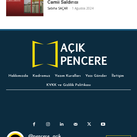
Camii Saldırısı
Sabiha SAÇAR
-
1 Ağustos 2024
Hakkımızda
Kadromuz
Yazım Kuralları
Yazı Gönder
İletişim
KVKK ve Gizlilik Politikası
@pencere_acik