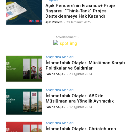
Açık Pencere’nin Erasmus+ Proje
Başarısı: “Think-Tank” Projesi
Desteklenmeye Hak Kazandı
Açık Pencere
-
20 Temmuz 2025
- Advertisement -
Araştırma Alanları
İslamofobik Olaylar: Müslüman Karşıtı
Politikalar ve Saldırılar
Sabiha SAÇAR
-
23 Ağustos 2024
Araştırma Alanları
İslamofobik Olaylar: ABD’de
Müslümanlara Yönelik Ayrımcılık
Sabiha SAÇAR
-
12 Ağustos 2024
Araştırma Alanları
İslamofobik Olaylar: Christchurch