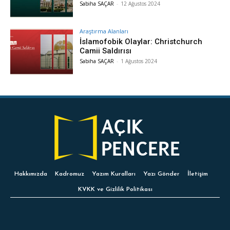
Sabiha SAÇAR
-
12 Ağustos 2024
Araştırma Alanları
İslamofobik Olaylar: Christchurch
Camii Saldırısı
Sabiha SAÇAR
-
1 Ağustos 2024
Hakkımızda
Kadromuz
Yazım Kuralları
Yazı Gönder
İletişim
KVKK ve Gizlilik Politikası