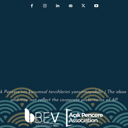
çık Pencere'nin kurumsal tercihlerini yansıtmayabilir. | The idea
and may not reflect the corporate preferences of AP.