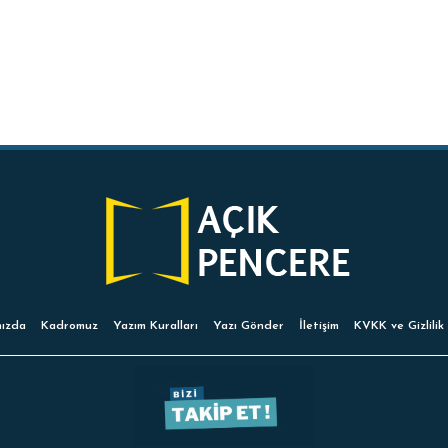
ızda
Kadromuz
Yazım Kuralları
Yazı Gönder
İletişim
KVKK ve Gizlilik 