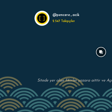
@pencere_acik
2.547
Takipçiler
Sitede yer alan fikirler yazara aittir ve A