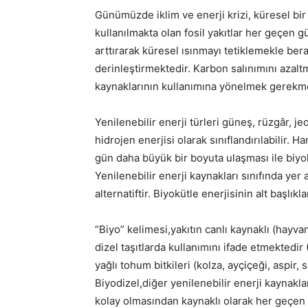
Günümüzde iklim ve enerji krizi, küresel bir
kullanılmakta olan fosil yakıtlar her geçen 
arttırarak küresel ısınmayı tetiklemekle be
derinleştirmektedir. Karbon salınımını azaltma
kaynaklarının kullanımına yönelmek gerekme
Yenilenebilir enerji türleri güneş, rüzgâr, je
hidrojen enerjisi olarak sınıflandırılabilir. 
gün daha büyük bir boyuta ulaşması ile biyo
Yenilenebilir enerji kaynakları sınıfında yer a
alternatiftir. Biyokütle enerjisinin alt başlıkl
“Biyo” kelimesi,yakıtın canlı kaynaklı (hayva
dizel taşıtlarda kullanımını ifade etmekted
yağlı tohum bitkileri (kolza, ayçiçeği, aspir,
Biyodizel,diğer yenilenebilir enerji kaynakl
kolay olmasından kaynaklı olarak her geçen