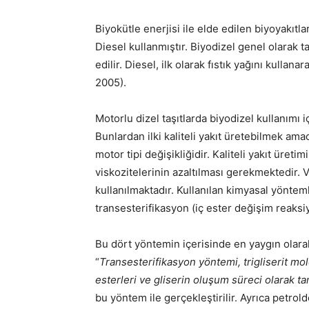
Biyokütle enerjisi ile elde edilen biyoyakıtla
Diesel kullanmıştır. Biyodizel genel olarak t
edilir. Diesel, ilk olarak fıstık yağını kullan
2005).
Motorlu dizel taşıtlarda biyodizel kullanımı i
Bunlardan ilki kaliteli yakıt üretebilmek amacıy
motor tipi değişikliğidir. Kaliteli yakıt üreti
viskozitelerinin azaltılması gerekmektedir. 
kullanılmaktadır. Kullanılan kimyasal yöntem
transesterifikasyon (iç ester değişim reaksi
Bu dört yöntemin içerisinde en yaygın olarak
“
Transesterifikasyon yöntemi, trigliserit mo
esterleri ve gliserin oluşum süreci olarak ta
bu yöntem ile gerçekleştirilir. Ayrıca petrol