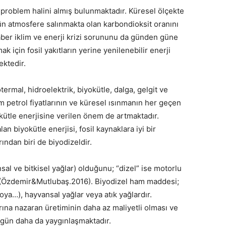
 problem halini almış bulunmaktadır. Küresel ölçekte
gün atmosfere salınmakta olan karbondioksit oranını
raber iklim ve enerji krizi sorununu da günden güne
k için fosil yakıtların yerine yenilenebilir enerji
ktedir.
otermal, hidroelektrik, biyokütle, dalga, gelgit ve
Ham petrol fiyatlarının ve küresel ısınmanın her geçen
kütle enerjisine verilen önem de artmaktadır.
lan biyokütle enerjisi, fosil kaynaklara iyi bir
arından biri de biyodizeldir.
nsal ve bitkisel yağlar) olduğunu; “dizel” ise motorlu
ir (Özdemir&Mutlubaş.2016). Biyodizel ham maddesi;
 soya…), hayvansal yağlar veya atık yağlardır.
arına nazaran üretiminin daha az maliyetli olması ve
 gün daha da yaygınlaşmaktadır.