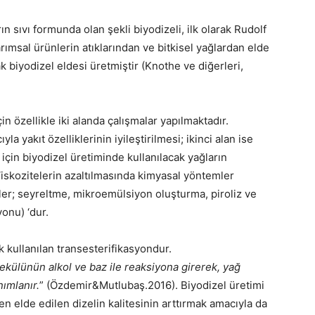
rın sıvı formunda olan şekli biyodizeli, ilk olarak Rudolf
arımsal ürünlerin atıklarından ve bitkisel yağlardan elde
arak biyodizel eldesi üretmiştir (Knothe ve diğerleri,
çin özellikle iki alanda çalışmalar yapılmaktadır.
la yakıt özelliklerinin iyileştirilmesi; ikinci alan ise
mi için biyodizel üretiminde kullanılacak yağların
Viskozitelerin azaltılmasında kimyasal yöntemler
ler; seyreltme, mikroemülsiyon oluşturma, piroliz ve
yonu) ‘dur.
 kullanılan transesterifikasyondur.
lekülünün alkol ve baz ile reaksiyona girerek, yağ
nımlanır.
” (Özdemir&Mutlubaş.2016). Biyodizel üretimi
den elde edilen dizelin kalitesinin arttırmak amacıyla da