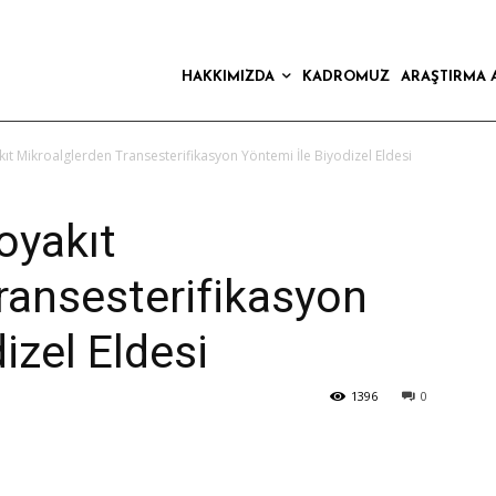
HAKKIMIZDA
KADROMUZ
ARAŞTIRMA 
ıt Mikroalglerden Transesterifikasyon Yöntemi İle Biyodizel Eldesi
oyakıt
ransesterifikasyon
izel Eldesi
1396
0