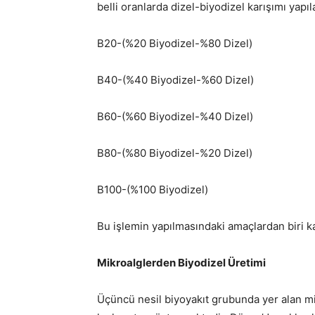
belli oranlarda dizel-biyodizel karışımı yapıl
B20-(%20 Biyodizel-%80 Dizel)
B40-(%40 Biyodizel-%60 Dizel)
B60-(%60 Biyodizel-%40 Dizel)
B80-(%80 Biyodizel-%20 Dizel)
B100-(%100 Biyodizel)
Bu işlemin yapılmasındaki amaçlardan biri k
Mikroalglerden Biyodizel Üretimi
Üçüncü nesil biyoyakıt grubunda yer alan m