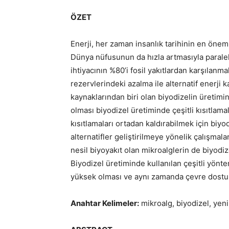
ÖZET
Enerji, her zaman insanlık tarihinin en öneml
Dünya nüfusunun da hızla artmasıyla paralel
ihtiyacının %80’i fosil yakıtlardan karşılanmak
rezervlerindeki azalma ile alternatif enerji 
kaynaklarından biri olan biyodizelin üret
olması biyodizel üretiminde çeşitli kısıtla
kısıtlamaları ortadan kaldırabilmek için biyo
alternatifler geliştirilmeye yönelik çalışma
nesil biyoyakıt olan mikroalglerin de biyodi
Biyodizel üretiminde kullanılan çeşitli yönte
yüksek olması ve aynı zamanda çevre dostu 
Anahtar Kelimeler:
mikroalg, biyodizel, yeni