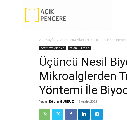
Ana Sayfa
Araştırma Alanları
Üçüncü Nesil Biyoyak
Araştırma Alanları
Yaşam Bilimleri
Üçüncü Nesil Biy
Mikroalglerden T
Yöntemi İle Biyod
Yazar
Kübra GÜRBÜZ
-
3 Aralık 2022