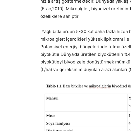
hızla artış göstermektedir. Dünya’da yaklaşı
(Frac,2010). Mikroalgler, biyodizel üretimin
özelliklere sahiptir.
Yağlı bitkilerden 5-30 kat daha fazla hızda 
mikroalgler; içerdikleri yüksek lipit oranı ile
Potansiyel enerjiyi bünyelerinde tutma özelliğ
biyokütle,Dünya’da üretilen biyokütlenin %
biyokütleyi biyodizele dönüştürmek mümkünd
(L/ha) ve gereksinim duyulan arazi alanları (M