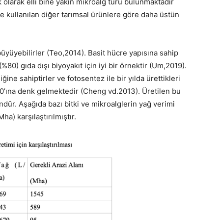
k olarak elli bine yakın mikroalg türü bulunmaktadır
de kullanılan diğer tarımsal ürünlere göre daha üstün
büyüyebilirler (Teo,2014). Basit hücre yapısına sahip
 (%80) gıda dışı biyoyakıt için iyi bir örnektir (Um,2019).
ine sahiptirler ve fotosentez ile bir yılda ürettikleri
40’ına denk gelmektedir (Cheng vd.2013). Üretilen bu
ür. Aşağıda bazı bitki ve mikroalglerin yağ verimi
ha) karşılaştırılmıştır.