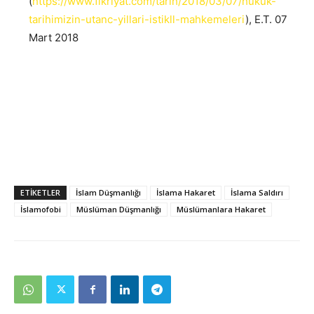
(
https://www.fikriyat.com/tarih/2018/03/07/hukuk-
tarihimizin-utanc-yillari-istikll-mahkemeleri
), E.T. 07
Mart 2018
ETIKETLER
İslam Düşmanlığı
İslama Hakaret
İslama Saldırı
İslamofobi
Müslüman Düşmanlığı
Müslümanlara Hakaret