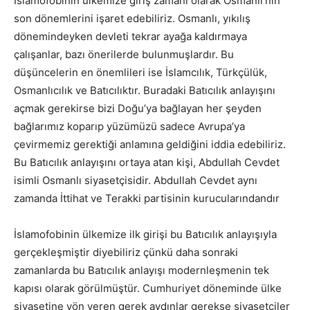
İslamofobinin ülkemize giriş zamanı olarak Osmanlı’nın
son dönemlerini işaret edebiliriz. Osmanlı, yıkılış
dönemindeyken devleti tekrar ayağa kaldırmaya
çalışanlar, bazı önerilerde bulunmuşlardır. Bu
düşüncelerin en önemlileri ise İslamcılık, Türkçülük,
Osmanlıcılık ve Batıcılıktır. Buradaki Batıcılık anlayışını
açmak gerekirse bizi Doğu’ya bağlayan her şeyden
bağlarımız koparıp yüzümüzü sadece Avrupa’ya
çevirmemiz gerektiği anlamına geldiğini iddia edebiliriz.
Bu Batıcılık anlayışını ortaya atan kişi, Abdullah Cevdet
isimli Osmanlı siyasetçisidir. Abdullah Cevdet aynı
zamanda İttihat ve Terakki partisinin kurucularındandır
İslamofobinin ülkemize ilk girişi bu Batıcılık anlayışıyla
gerçekleşmiştir diyebiliriz çünkü daha sonraki
zamanlarda bu Batıcılık anlayışı modernleşmenin tek
kapısı olarak görülmüştür. Cumhuriyet döneminde ülke
siyasetine yön veren gerek aydınlar gerekse siyasetçiler