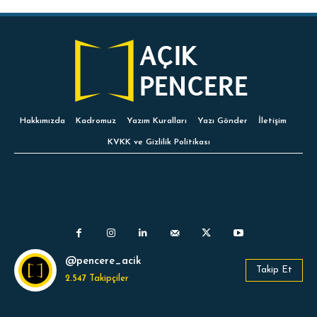
Hakkımızda
Kadromuz
Yazım Kuralları
Yazı Gönder
İletişim
KVKK ve Gizlilik Politikası
@pencere_acik
Takip Et
2.547
Takipçiler