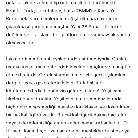
onlarca alime zulmedilip onlarca alim öldürülmüştür.
Ezanlar Türkçe okutulmuş hatta TBMM‘de Kur-an’ı
Kerim’deki sure isimlerinin değiştirilip bazı ayetlerin
çıkarılması gündem olmuştur. Yani 28 Şubat süreci ilk
değildir ve biz İslam’ı her platformda savunmazsak sonda
olmayacaktır.
İslamofobinin önemli ayaklarından biri medyadır. Çünkü
medya insanı manipüle edebilecek bir güçtür ve manipüle
etmektedir de. Gerek sinema filmleriyle gerek çıkarılan
dergiler veya gazetelerle İslam, Türk halkına
kötülenmektedir. Hepimizin gülerek izlediği Yeşilçam
filmleri buna örnektir. Yeşilçam filmlerinin bazılarında
hiçbirimizin sevmediği insanları kazıklayan ve dolandıran
bir bakkal figürü vardır. Bu bakkal figürü daima hacı olur
veya evlere temizliğe giden kadın daima türbanlı olur. O
türbanlı kadın hiçbir zaman önemli mesleklerde olmaz ya