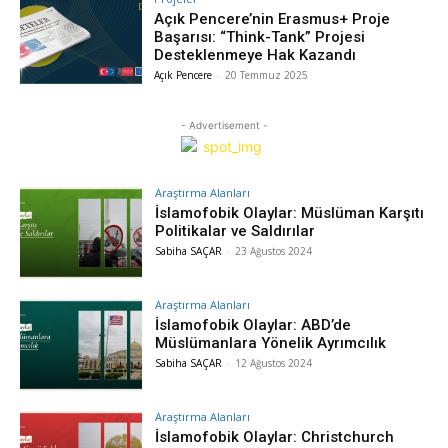
Açık Pencere’nin Erasmus+ Proje
Başarısı: “Think-Tank” Projesi
Desteklenmeye Hak Kazandı
Açık Pencere
-
20 Temmuz 2025
- Advertisement -
Araştırma Alanları
İslamofobik Olaylar: Müslüman Karşıtı
Politikalar ve Saldırılar
Sabiha SAÇAR
-
23 Ağustos 2024
Araştırma Alanları
İslamofobik Olaylar: ABD’de
Müslümanlara Yönelik Ayrımcılık
Sabiha SAÇAR
-
12 Ağustos 2024
Araştırma Alanları
İslamofobik Olaylar: Christchurch