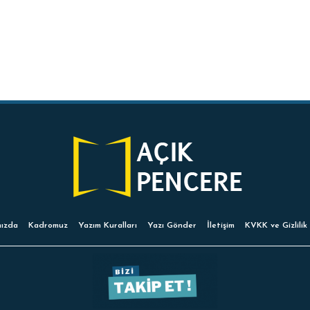
ızda
Kadromuz
Yazım Kuralları
Yazı Gönder
İletişim
KVKK ve Gizlilik 