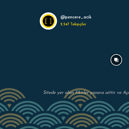
@pencere_acik
2.547
Takipçiler
Sitede yer alan fikirler yazara aittir ve A