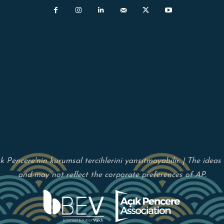
çık Pencere'nin kurumsal tercihlerini yansıtmayabilir. | The idea
and may not reflect the corporate preferences of AP.