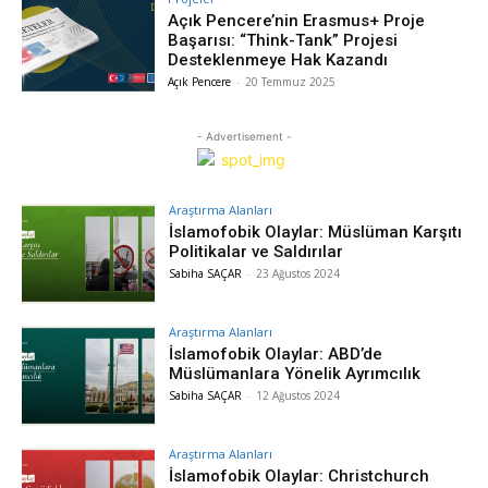
Açık Pencere’nin Erasmus+ Proje
Başarısı: “Think-Tank” Projesi
Desteklenmeye Hak Kazandı
Açık Pencere
-
20 Temmuz 2025
- Advertisement -
Araştırma Alanları
İslamofobik Olaylar: Müslüman Karşıtı
Politikalar ve Saldırılar
Sabiha SAÇAR
-
23 Ağustos 2024
Araştırma Alanları
İslamofobik Olaylar: ABD’de
Müslümanlara Yönelik Ayrımcılık
Sabiha SAÇAR
-
12 Ağustos 2024
Araştırma Alanları
İslamofobik Olaylar: Christchurch