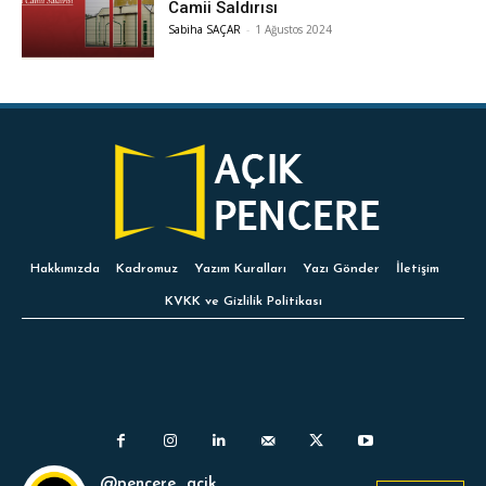
Camii Saldırısı
Sabiha SAÇAR
-
1 Ağustos 2024
Hakkımızda
Kadromuz
Yazım Kuralları
Yazı Gönder
İletişim
KVKK ve Gizlilik Politikası
@pencere_acik