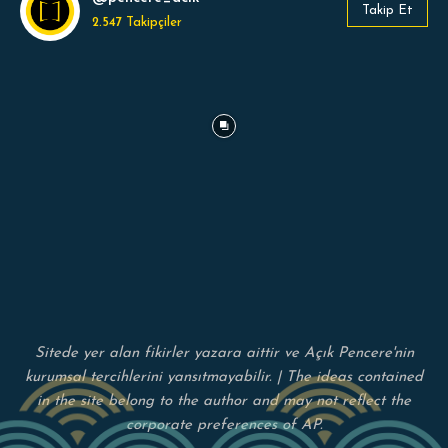
Takip Et
2.547
Takipçiler
Sitede yer alan fikirler yazara aittir ve Açık Pencere'nin
kurumsal tercihlerini yansıtmayabilir. | The ideas contained
in the site belong to the author and may not reflect the
corporate preferences of AP.