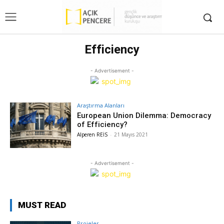
Efficiency
- Advertisement -
Araştırma Alanları
European Union Dilemma: Democracy
of Efficiency?
Alperen REİS
-
21 Mayıs 2021
- Advertisement -
MUST READ
Projeler