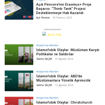
Açık Pencere’nin Erasmus+ Proje
Başarısı: “Think-Tank” Projesi
Desteklenmeye Hak Kazandı
Açık Pencere
-
20 Temmuz 2025
- Advertisement -
Araştırma Alanları
İslamofobik Olaylar: Müslüman Karşıtı
Politikalar ve Saldırılar
Sabiha SAÇAR
-
23 Ağustos 2024
Araştırma Alanları
İslamofobik Olaylar: ABD’de
Müslümanlara Yönelik Ayrımcılık
Sabiha SAÇAR
-
12 Ağustos 2024
Araştırma Alanları
İslamofobik Olaylar: Christchurch