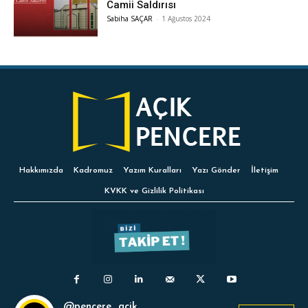
Camii Saldırısı
Sabiha SAÇAR
-
1 Ağustos 2024
Hakkımızda
Kadromuz
Yazım Kuralları
Yazı Gönder
İletişim
KVKK ve Gizlilik Politikası
@pencere_acik