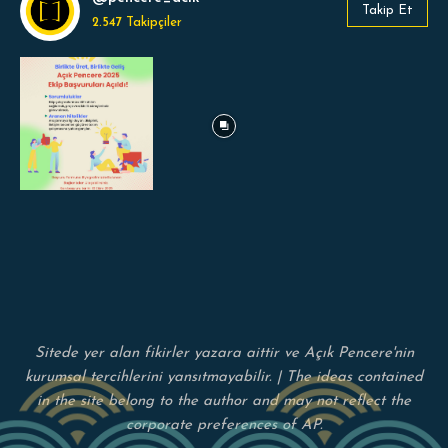
Takip Et
2.547
Takipçiler
Sitede yer alan fikirler yazara aittir ve Açık Pencere'nin
kurumsal tercihlerini yansıtmayabilir. | The ideas contained
in the site belong to the author and may not reflect the
corporate preferences of AP.