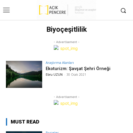
Biyoçeşitlilik
- Advertisement -
Araştırma Alanları
Ekoturizm: Şavşat Şehri Örneği
Ebru UZUN
-
30 Ocak 2021
- Advertisement -
MUST READ
Projeler