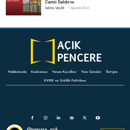
Camii Saldırısı
Sabiha SAÇAR
-
1 Ağustos 2024
Hakkımızda
Kadromuz
Yazım Kuralları
Yazı Gönder
İletişim
KVKK ve Gizlilik Politikası
@pencere_acik