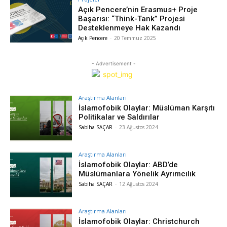
Açık Pencere’nin Erasmus+ Proje
Başarısı: “Think-Tank” Projesi
Desteklenmeye Hak Kazandı
Açık Pencere
-
20 Temmuz 2025
- Advertisement -
Araştırma Alanları
İslamofobik Olaylar: Müslüman Karşıtı
Politikalar ve Saldırılar
Sabiha SAÇAR
-
23 Ağustos 2024
Araştırma Alanları
İslamofobik Olaylar: ABD’de
Müslümanlara Yönelik Ayrımcılık
Sabiha SAÇAR
-
12 Ağustos 2024
Araştırma Alanları
İslamofobik Olaylar: Christchurch